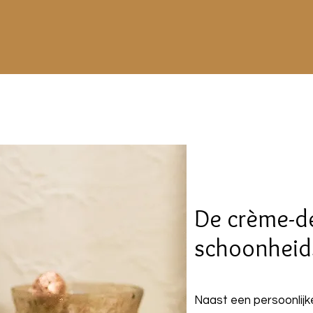
De crème-de
schoonhei
Naast een persoonlij