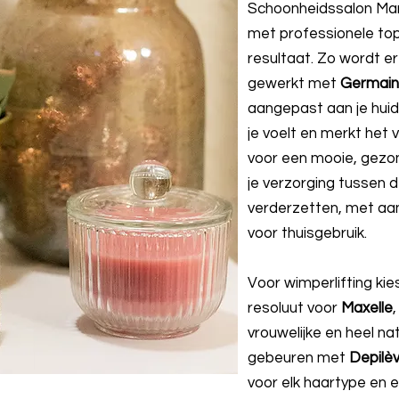
Schoonheidssalon Mari
met professionele to
resultaat. Zo wordt er
gewerkt met
Germain
aangepast aan je huidt
je voelt en merkt het
voor een mooie, gezon
je verzorging tussen 
verderzetten, met aa
voor thuisgebruik.
Voor wimperlifting ki
resoluut voor
Maxelle
vrouwelijke en heel na
gebeuren met
Depilè
voor elk haartype en e