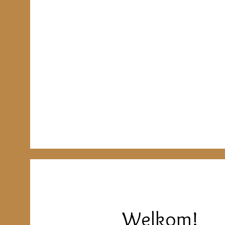
De pra
Welkom!